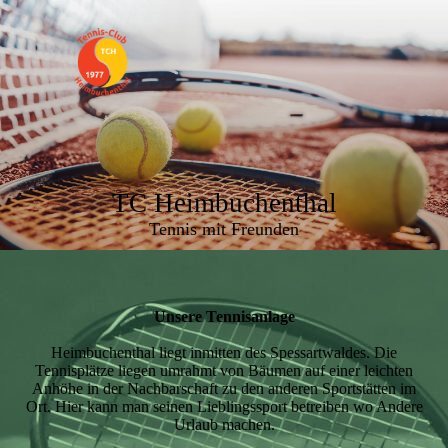
TC Heimbuchenthal
Tennis mit Freunden
Unsere Tennisanlage
Heimbuchenthal liegt inmitten des Spessartwaldes. Die
Tennisplätze liegen umrahmt von Bäumen auf einer leichten
Anhöhe in der Nachbarschaft zu den anderen Sportstätten im
Ort. Hier kann man seinen Lieblingssport betreiben wo Andere
Urlaub machen.