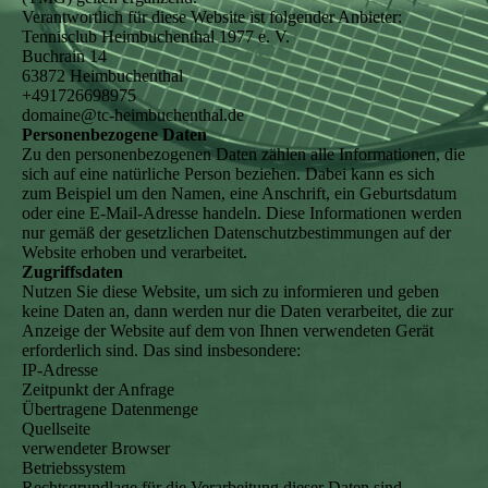
Verantwortlich für diese Website ist folgender Anbieter:
Tennisclub Heimbuchenthal 1977 e. V.
Buchrain 14
63872 Heimbuchenthal
+491726698975
domaine@tc-heimbuchenthal.de
Personenbezogene Daten
Zu den personenbezogenen Daten zählen alle Informationen, die
sich auf eine natürliche Person beziehen. Dabei kann es sich
zum Beispiel um den Namen, eine Anschrift, ein Geburtsdatum
oder eine E-Mail-Adresse handeln. Diese Informationen werden
nur gemäß der gesetzlichen Datenschutzbestimmungen auf der
Website erhoben und verarbeitet.
Zugriffsdaten
Nutzen Sie diese Website, um sich zu informieren und geben
keine Daten an, dann werden nur die Daten verarbeitet, die zur
Anzeige der Website auf dem von Ihnen verwendeten Gerät
erforderlich sind. Das sind insbesondere:
IP-Adresse
Zeitpunkt der Anfrage
Übertragene Datenmenge
Quellseite
verwendeter Browser
Betriebssystem
Rechtsgrundlage für die Verarbeitung dieser Daten sind