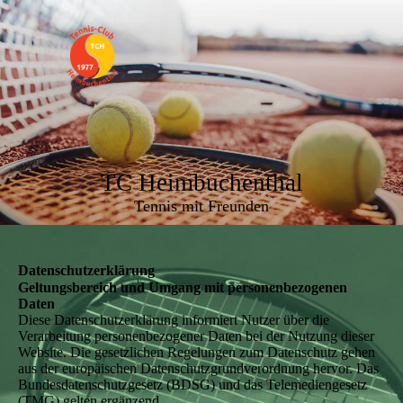
TC Heimbuchenthal
Tennis mit Freunden
Datenschutzerklärung
Geltungsbereich und Umgang mit personenbezogenen
Daten
Diese Datenschutzerklärung informiert Nutzer über die
Verarbeitung personenbezogener Daten bei der Nutzung dieser
Website. Die gesetzlichen Regelungen zum Datenschutz gehen
aus der europäischen Datenschutzgrundverordnung hervor. Das
Bundesdatenschutzgesetz (BDSG) und das Telemediengesetz
(TMG) gelten ergänzend.