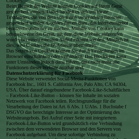
Cookies
Beim Besuch der Website können Cookies auf Ihrem Gerät
gespeichert werden. Dabei handelt es sich um kleine
Textdateien, die von dem von Ihnen verwendeten Browser
gespeichert werden. Cookies dienen dazu, das Internetangebot
benutzerfreundlicher zu machen. Mithilfe von Cookies kann
beispielsweise das Gerät, mit dem diese Website aufgerufen
wurde, bei einem erneuten Aufruf erkannt werden. Möglich ist
dies, weil Cookies die IP-Adresse übermitteln.
Das Setzen von Cookies können Sie durch Einstellungen im
Browser einschränken oder verhindern. Das Blockieren kann
unter Umständen jedoch dazu führen, dass nicht mehr alle
Funktionen dieser Website nutzbar sind.
Datenschutzerklärung für Facebook
Diese Website verwendet Social-Media-Funktionen von
Facebook Inc., 1601 S. California Ave, Palo Alto, CA 94304,
USA. Über darauf eingebundene Facebook-Like-Schaltflächen
– Facebook-Like-Button – können Sie Inhalte im sozialen
Netzwerk von Facebook teilen. Rechtsgrundlage für die
Verarbeitung der Daten ist Art. 6 Abs. 1 UAbs. 1 Buchstabe f
DSGVO das berechtigte Interesse an der Optimierung des
Websiteangebots. Bei Aufruf einer Seite mit integriertem
Facebook-Like-Button wird grundsätzlich eine Verbindung
zwischen dem verwendeten Browser und den Servern von
Facebook aufgebaut. Um diese sofortige Verbindung zu