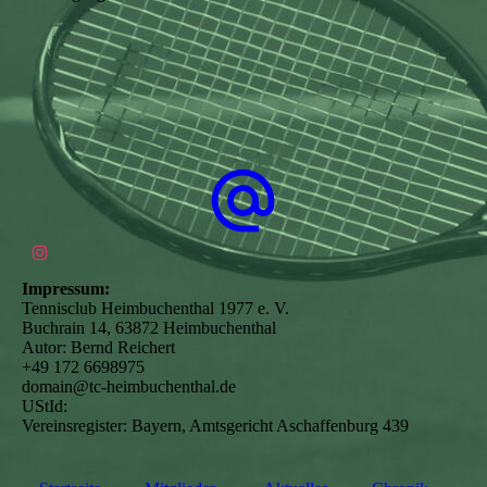
Impressum:
Tennisclub Heimbuchenthal 1977 e. V.
Buchrain 14, 63872 Heimbuchenthal
Autor: Bernd Reichert
+49 172 6698975
domain@tc-heimbuchenthal.de
UStId:
Vereinsregister: Bayern, Amtsgericht Aschaffenburg 439