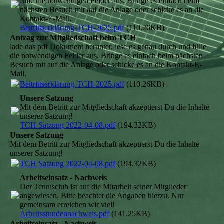
fülle die notwendigen Felder aus. Bringe es einfach beim
nächsten Besuch mit auf die Anlage oder schicke es an die
Kontakt-E-Mail.
Beitrittserklärung-TCH-2025.pdf
(110.26KB)
Antrag zur Mitgliedschaft beim TCH
lade das pdf Dokument herunter, lese es genau durch und fülle
die notwendigen Felder aus. Bringe es einfach beim nächsten
Besuch mit auf die Anlage oder schicke es an die Kontakt-E-
Mail.
Beitrittserklärung-TCH-2025.pdf
(110.26KB)
Unsere Satzung
Mit dem Betritt zur Mitgliedschaft akzeptierst Du die Inhalte
unserer Satzung!
TCH Satzung 2022-04-08.pdf
(194.32KB)
Unsere Satzung
Mit dem Betritt zur Mitgliedschaft akzeptierst Du die Inhalte
unserer Satzung!
TCH Satzung 2022-04-08.pdf
(194.32KB)
Arbeitseinsatz - Nachweis
Der Tennisclub ist auf die Mitarbeit seiner Mitglieder
angewiesen. Bitte beachtet die Angaben hierzu. Nur
gemeinsam erreichen wir viel!
Arbeitsstundennachweis.pdf
(141.25KB)
Arbeitseinsatz - Nachweis