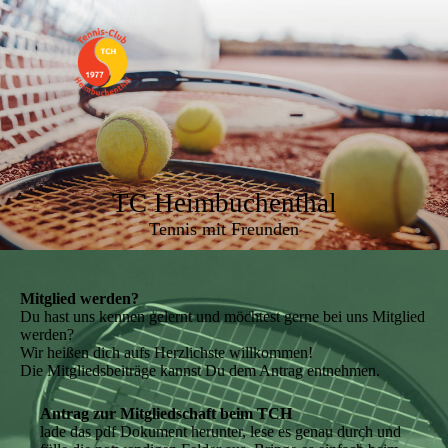
TC Heimbuchenthal
Tennis mit Freunden
Mitglied werden?
Du hast uns kennen gelernt und möchtest gerne bei uns Mitglied
werden?
Wir heißen dich aufs Herzlichste willkommen!
Die Mitgliedsbeiträge kannst Du dem Antrag entnehmen.
Antrag zur Mitgliedschaft beim TCH
lade das pdf Dokument herunter, lese es genau durch und