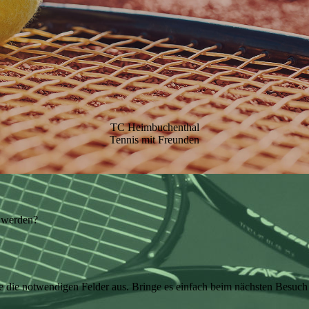
TC Heimbuchenthal
Tennis mit Freunden
d werden?
le die notwendigen Felder aus. Bringe es einfach beim nächsten Besuch 