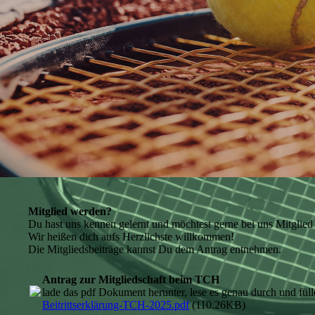
Mitglied werden?
Du hast uns kennen gelernt und möchtest gerne bei uns Mitglie
Wir heißen dich aufs Herzlichste willkommen!
Die Mitgliedsbeiträge kannst Du dem Antrag entnehmen.
Antrag zur Mitgliedschaft beim TCH
lade das pdf Dokument herunter, lese es genau durch und fül
Beitrittserklärung-TCH-2025.pdf
(110.26KB)