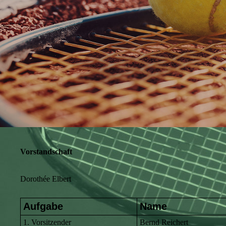
Vorstandschaft
Dorothée Elbert
Aufgabe
Name
1. Vorsitzender
Bernd Reichert