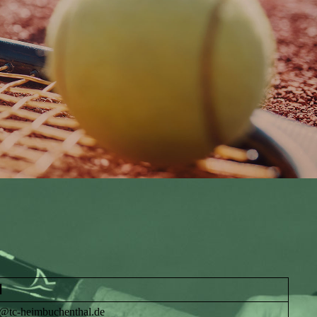
l
d@tc-heimbuchenthal.de