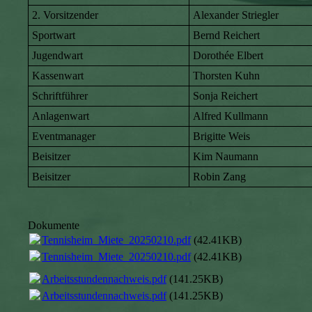
2. Vorsitzender
Alexander Striegler
Sportwart
Bernd Reichert
Jugendwart
Dorothée Elbert
Kassenwart
Thorsten Kuhn
Schriftführer
Sonja Reichert
Anlagenwart
Alfred Kullmann
Eventmanager
Brigitte Weis
Beisitzer
Kim Naumann
Beisitzer
Robin Zang
Dokumente
Tennisheim_Miete_20250210.pdf
(42.41KB)
Tennisheim_Miete_20250210.pdf
(42.41KB)
Arbeitsstundennachweis.pdf
(141.25KB)
Arbeitsstundennachweis.pdf
(141.25KB)