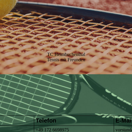
TC Heimbuchenthal
Tennis mit Freunden
Telefon
E-Mai
+49 172 6698975
vorstan